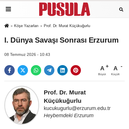
Köşe Yazarları
Prof. Dr. Murat Küçükuğurlu
I. Dünya Savaşı Sonrası Erzurum
08 Temmuz 2026 - 10:43
A
A
Büyüt
Küçült
Prof. Dr. Murat
Küçükuğurlu
kucukugurlu@erzurum.edu.tr
Heybemdeki Erzurum