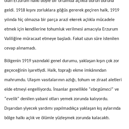
olan Erzurum halkı böyle bir ortamda açlıkla burun buruna
geldi. 1918 kışını zorluklara göğüs gererek geçiren halk, 1919
yılında hiç olmazsa bir parça arazi ekerek açlıkla mücadele
etmek için kendilerine tohumluk verilmesi amacıyla Erzurum
Valiliğine müracaat etmeye başladı. Fakat uzun süre istenilen
cevap alınamadı.
Bölgenin 1919 yazındaki genel durumu, yaklaşan kışın çok zor
geçe­ceğinin işaretiydi. Halk, toprağı ekme imkânından
mahrumdu. Ulaşım vasıtalarının azlığı, tohum ve ziraat aletleri
elde etmeyi engelliyordu. İnsanlar genellikle “
ebegümeci
” ve
“
evelik
” denilen yabani otları yemek zorunda kalıyordu.
Dışarıdan yiyecek yardımı yapılmadıkça yaklaşan kış aylarında
bölge halkı açlık ve ölümle yüzleşmek zorunda kalacaktı.