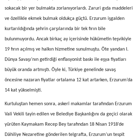
sokacak bir yer bulmakta zorlanıyorlardı. Zaruri gıda maddeleri
ve özellikle ekmek bulmak oldukça güçtü. Erzurum işgalden
kurtarıldığında şehrin çarşıla­rında bir tek fırın bile
bulunmuyordu. Ancak birkaç ay içerisinde hükü­metin teşvikiyle
19 fırın açılmış ve halkın hizmetine sunulmuştu. Öte yandan I.
Dünya Savaşı’nın getirdiği enflasyonist baskı ile eşya fiyatları
büyük oranda artmıştı. Öyle ki, Türkiye genelinde savaş
öncesine naza­ran fiyatlar ortalama 12 kat artarken, Erzurum’da
14 kat yükselmişti.
Kurtuluştan hemen sonra, askerî makamlar tarafından Erzurum
Vali Ve­kili tayin edilen ve Belediye Başkanlığını da geçici olarak
yürüten Kay­makam Recep Bey tarafından 18 Nisan 1918’de
Dâhiliye Nezaretine gönderilen telgrafta, Erzurum’un tespit