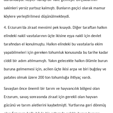
durumdaydı. Köyler harap bir hale gelmişti. Birçoklarının
sakinleri yersiz yurtsuz kalmıştı. Bunların geçici olarak mamur
köylere yerleştirilmesi düşünülmekteydi.
4. Erzurum’da ziraat mevsimi pek kısaydı. Diğer taraftan halkın
elindeki nakil vasıtalarının üçte ikisine eşya nakli için devlet
tarafından el konul­muştu. Halkın elindeki bu vasıtalarla ekim
yapabilmeleri için gereken to­humluk konusunda bu tarihe kadar
ciddi bir adım atılmamıştı. Yakın ge­lecekte halkın ölümle burun
buruna gelmemesi için, acilen üçte ikisi arpa ve biri buğday ve
patates olmak üzere 200 ton tohumluğa ihtiyaç vardı.
Savaştan önce önemli bir tarım ve hayvancılık bölgesi olan
Erzurum, savaş sonrasında ziraat için gerekli olan hayvan
gücünü ve tarım alet­lerini kaybetmişti. Yurtlarına geri dönmüş