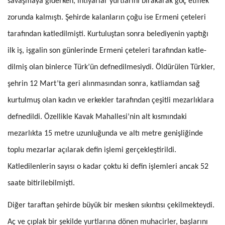
savaşmaya giderken, ihtiyarlar yurtla­rını bırakarak göç etmek
zorunda kalmıştı. Şehirde kalanların çoğu ise Ermeni çeteleri
tarafından katledilmişti. Kurtuluştan sonra belediyenin yaptığı
ilk iş, işgalin son günlerinde Ermeni çeteleri tarafından katle­
dilmiş olan binlerce Türk’ün defnedilmesiydi. Öldürülen Türkler,
şeh­rin 12 Mart’ta geri alınmasından sonra, katliamdan sağ
kurtulmuş olan kadın ve erkekler tarafından çeşitli mezarlıklara
defnedildi. Özellikle Kavak Mahallesi’nin alt kısmındaki
mezarlıkta 15 metre uzunluğunda ve altı metre genişliğinde
toplu mezarlar açılarak defin işlemi gerçek­leştirildi.
Katledilenlerin sayısı o kadar çoktu ki defin işlemleri ancak 52
saate bitirilebilmişti.
Diğer taraftan şehirde büyük bir mesken sıkıntısı çekilmekteydi.
Aç ve çıplak bir şekilde yurtlarına dönen muhacirler, başlarını