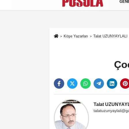
GEN
Künye
İletişim
Gizlilik Politikası
Köşe Yazarları
Talat UZUNYAYLALI
Çoc
Talat UZUNYAY
talatuzunyaylali@g