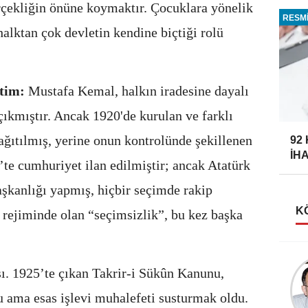
çekliğin önüne koymaktır. Çocuklara yönelik
RESMİ
alktan çok devletin kendine biçtiği rolü
etim:
Mustafa Kemal, halkın iradesine dayalı
çıkmıştır. Ancak 1920'de kurulan ve farklı
ağıtılmış, yerine onun kontrolünde şekillenen
92
İH
’te cumhuriyet ilan edilmiştir; ancak Atatürk
şkanlığı yapmış, hiçbir seçimde rakip
K
h rejiminde olan “seçimsizlik”, bu kez başka
Taner Özdemir
ı. 1925’te çıkan Takrir-i Sükûn Kanunu,
AHMET FAZIL PAŞA
 ama esas işlevi muhalefeti susturmak oldu.