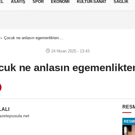
EL
ASAYİŞ
SPOR
EKONOMİ
KÜLTÜR-SANAT
SAĞLIK
7 AĞUSTOS 2026, CUMA
Çocuk ne anlasın egemenlikten....
24 Nisan 2025 - 13:43
uk ne anlasın egemenlikten
RESM
LALI
azetepusula.net
RESMİ