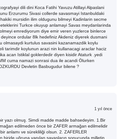
ografyayi dili dini Koca Fatihi Yavuzu Atillayi Alpaslani
nu Erzurumu Sivasi collerde savasmayi Istanbuldaki
hakiki mursidin ilim oldugunu bilmeyi Kadinlarin secme
 geteklerini Turkce okuyup anlamayi Savas meydanlarinda
ze olmeyi emrediyorum diye emir veren yuzlerce binlerce
 deyince ordular 8lk hedefiniz Akdeniz diyerek dusmani
lu olmasaydi kurtulus savasini kazanamazdik koylu
eli tarimdir koylunun arazi nin kullanacagi araclar haciz
a acan Istiklal goklerdedir diyen kisidir Ataturk .yedi
MM cuma namazi sonrasi dua ile acandi Ölurken
 BOZKURDU Devletin Basbugudur bilene ?
1 yıl önce
 bir yazı olmuş. Simdi madde madde bahsedeyim. 1.Bir
 armağan edilmeden önce bir ZAFER armağan edilmelidir
 bir anlamı ve sürekliliği olsun. 2. ZAFERLER
n biride uğruna yapılan savaşların sonucunda milletin