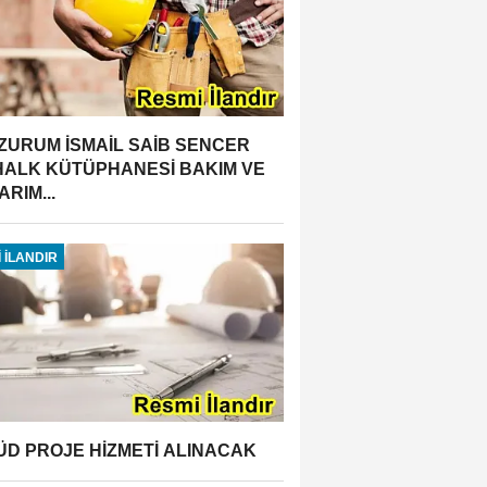
ZURUM İSMAİL SAİB SENCER
 HALK KÜTÜPHANESİ BAKIM VE
RIM...
 İLANDIR
ÜD PROJE HİZMETİ ALINACAK