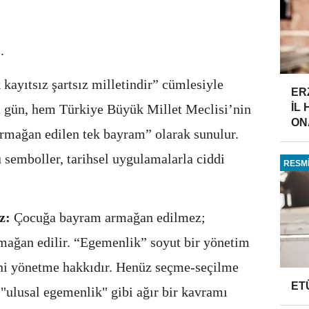
.
kayıtsız şartsız milletindir” cümlesiyle
ER
u gün, hem Türkiye Büyük Millet Meclisi’nin
İL
ONA
armağan edilen tek bayram” olarak sunulur.
semboller, tarihsel uygulamalarla ciddi
RESMİ
ez:
Çocuğa bayram armağan edilmez;
rmağan edilir. “Egemenlik” soyut bir yönetim
dini yönetme hakkıdır. Henüz seçme-seçilme
ET
 "ulusal egemenlik" gibi ağır bir kavramı