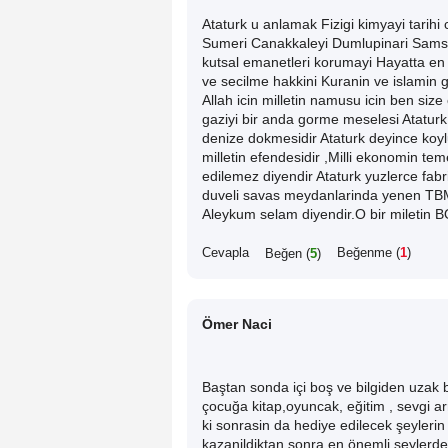
Ataturk u anlamak Fizigi kimyayi tarihi c
Sumeri Canakkaleyi Dumlupinari Samsu
kutsal emanetleri korumayi Hayatta en 
ve secilme hakkini Kuranin ve islamin
Allah icin milletin namusu icin ben si
gaziyi bir anda gorme meselesi Ataturk
denize dokmesidir Ataturk deyince koy
milletin efendesidir ,Milli ekonomin tem
edilemez diyendir Ataturk yuzlerce fabrik
duveli savas meydanlarinda yenen TB
Aleykum selam diyendir.O bir miletin
Cevapla
Beğenme (
1
)
Beğen (
5
)
Ömer Naci
Baştan sonda içi boş ve bilgiden uzak
çocuğa kitap,oyuncak, eğitim , sevgi
ki sonrasin da hediye edilecek şeylerin
kazanildiktan sonra en önemli şeylerde