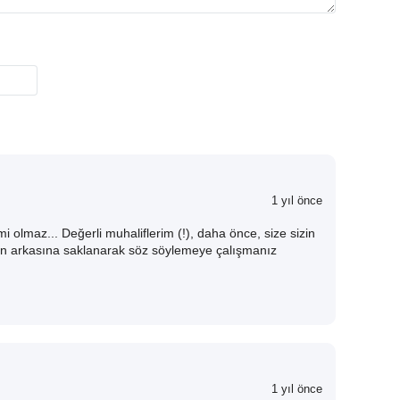
1 yıl önce
mi olmaz... Değerli muhaliflerim (!), daha önce, size sizin
ın arkasına saklanarak söz söylemeye çalışmanız
1 yıl önce