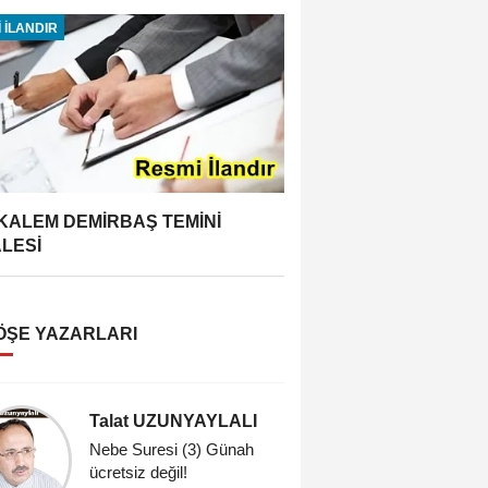
 İLANDIR
 KALEM DEMİRBAŞ TEMİNİ
ALESİ
ÖŞE YAZARLARI
Talat UZUNYAYLALI
Dr. Meh
Nebe Suresi (3) Günah
Dindarlık
ücretsiz değil!
Sahih Din