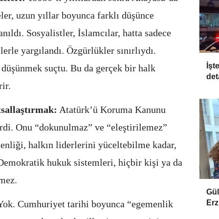
ler, uzun yıllar boyunca farklı düşünce
nıldı. Sosyalistler, İslamcılar, hatta sadece
lerle yargılandı. Özgürlükler sınırlıydı.
İşt
a düşünmek suçtu. Bu da gerçek bir halk
det
ir.
sallaştırmak:
Atatürk’ü Koruma Kanunu
tirdi. Onu “dokunulmaz” ve “eleştirilemez”
enliği, halkın liderlerini yüceltebilme kadar,
 Demokratik hukuk sistemleri, hiçbir kişi ya da
mez.
Gül
Erz
Yok. Cumhuriyet tarihi boyunca “egemenlik