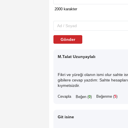
Gönder
M.Talat Uzunyaylalı
Fikri ve yüreği olanın ismi olur sahte is
gibilere cevap yazdım: Sahte hesaplar
kıymetsizdir.
Cevapla
Beğenme (
5
)
Beğen (
0
)
Git isine