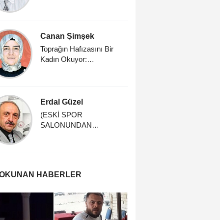
Üzerine
Canan Şimşek
İrfan Gü
Toprağın Hafızasını Bir
Dünya Se
Kadın Okuyor:
Doç.Dr.Rabia Akarsu
Erdal Güzel
Prof. Dr
Küçüku
(ESKİ SPOR
SALONUNDAN
Sığırcık 
HATIRALAR) -4-
Hikâyesi
 OKUNAN HABERLER