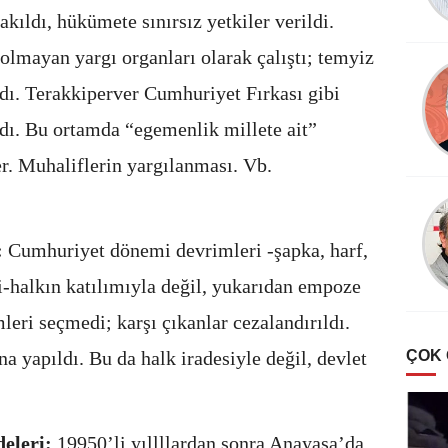
akıldı, hükümete sınırsız yetkiler verildi.
olmayan yargı organları olarak çalıştı; temyiz
ldı. Terakkiperver Cumhuriyet Fırkası gibi
ldı. Bu ortamda “egemenlik millete ait”
er. Muhaliflerin yargılanması. Vb.
:
Cumhuriyet dönemi devrimleri -şapka, harf,
-halkın katılımıyla değil, yukarıdan empoze
leri seçmedi; karşı çıkanlar cezalandırıldı.
ÇOK
na yapıldı. Bu da halk iradesiyle değil, devlet
deleri:
19950’li yıllllardan sonra Anayasa’da