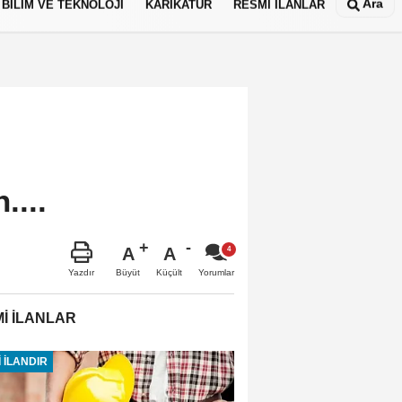
Ara
BİLİM VE TEKNOLOJİ
KARİKATÜR
RESMİ İLANLAR
....
A
A
Büyüt
Küçült
Yazdır
Yorumlar
İ İLANLAR
 İLANDIR