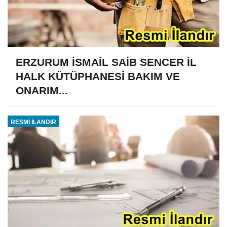
ERZURUM İSMAİL SAİB SENCER İL
HALK KÜTÜPHANESİ BAKIM VE
ONARIM...
RESMİ İLANDIR