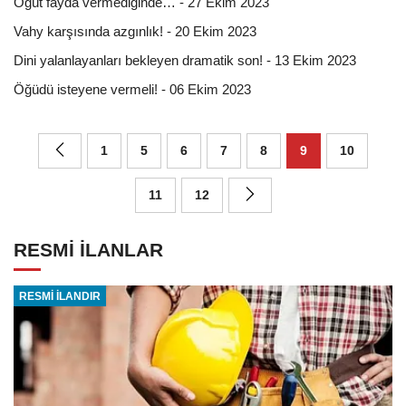
Öğüt fayda vermediğinde… - 27 Ekim 2023
Vahy karşısında azgınlık! - 20 Ekim 2023
Dini yalanlayanları bekleyen dramatik son! - 13 Ekim 2023
Öğüdü isteyene vermeli! - 06 Ekim 2023
1
5
6
7
8
9
10
11
12
RESMİ İLANLAR
RESMİ İLANDIR