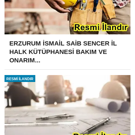
ERZURUM İSMAİL SAİB SENCER İL
HALK KÜTÜPHANESİ BAKIM VE
ONARIM...
RESMİ İLANDIR