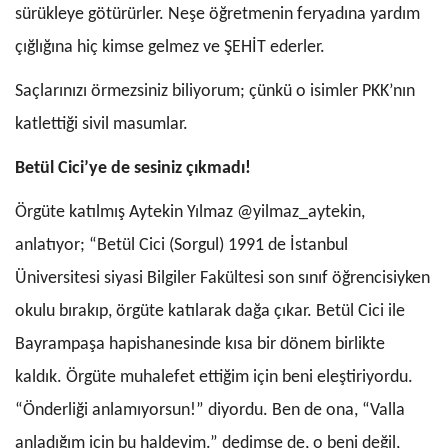
sürükleye götürürler. Neşe öğretmenin feryadına yardım
çığlığına hiç kimse gelmez ve ŞEHİT ederler.
Saçlarınızı örmezsiniz biliyorum; çünkü o isimler PKK’nın
katlettiği sivil masumlar.
Betül Cici’ye de sesiniz çıkmadı!
Örgüte katılmış Aytekin Yılmaz @yilmaz_aytekin,
anlatıyor; “Betül Cici (Sorgul) 1991 de İstanbul
Üniversitesi siyasi Bilgiler Fakültesi son sınıf öğrencisiyken
okulu bırakıp, örgüte katılarak dağa çıkar. Betül Cici ile
Bayrampaşa hapishanesinde kısa bir dönem birlikte
kaldık. Örgüte muhalefet ettiğim için beni eleştiriyordu.
“Önderliği anlamıyorsun!” diyordu. Ben de ona, “Valla
anladığım için bu haldeyim.” dedimse de, o beni değil,