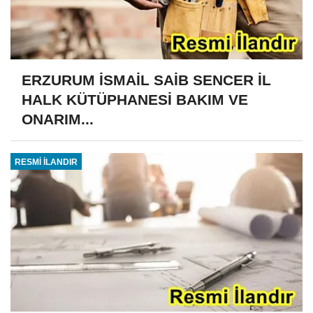
ERZURUM İSMAİL SAİB SENCER İL
HALK KÜTÜPHANESİ BAKIM VE
ONARIM...
RESMİ İLANDIR