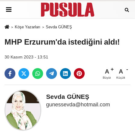
Köşe Yazarları
Sevda GÜNEŞ
MHP Erzurum'da istediğini aldı!
30 Kasım 2023 - 13:51
A
A
Büyüt
Küçült
Sevda GÜNEŞ
gunessevda@hotmail.com