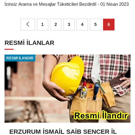
İzinsiz Arama ve Mesajlar Tüketicileri Bezdirdi! - 01 Nisan 2023
1
2
3
4
5
6
RESMİ İLANLAR
RESMİ İLANDIR
ERZURUM İSMAİL SAİB SENCER İL