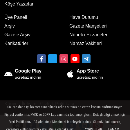
Köşe Yazarları
Üye Paneli
Hava Durumu
Arşiv
Gazete Manşetleri
Gazete Arşivi
Nöbetci Eczaneler
Karikatürler
Namaz Vakitleri
Google Play
App Store
ücretsiz indirin
ücretsiz indirin
Künye
İletişim
Gizlilik Politikası
Sizlere daha iyi hizmet sunabilmek adına sitemizde çerez konumlandırmaktayız.
Kişisel verileriniz, KVKK ve GDPR kapsamında toplanıp işlenir. Detaylı bilgi almak için
Sitemizde bulunan yazı , video, fotoğraf ve haberlerin her hakkı saklıdır.
İzinsiz veya kaynak gösterilemeden kullanılamaz.
Veri Politikamızı / Aydınlatma Metnimizi inceleyebilirsiniz. Sitemizi kullanarak,
çerezleri kullanmamızı kabul etmiş olacaksınız.
AYRINTILAR
TAMAM
Yorumlar