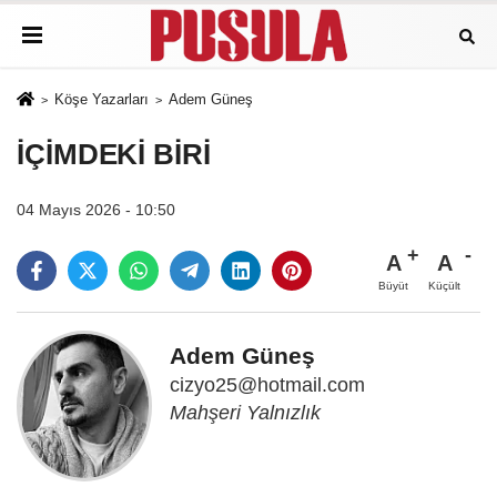
Köşe Yazarları
Adem Güneş
İÇİMDEKİ BİRİ
04 Mayıs 2026 - 10:50
A
A
Büyüt
Küçült
Adem Güneş
cizyo25@hotmail.com
Mahşeri Yalnızlık