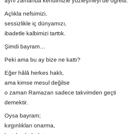
aynı zamanda kendimizle yüzleşmeyi de öğretti.
Açlıkla nefsimizi,
sessizlikle iç dünyamızı,
ibadetle kalbimizi tarttık.
Şimdi bayram…
Peki ama bu ay bize ne kattı?
Eğer hâlâ herkes haklı,
ama kimse mesul değilse
o zaman Ramazan sadece takvimden geçti
demektir.
Oysa bayram;
kırgınlıkları onarma,