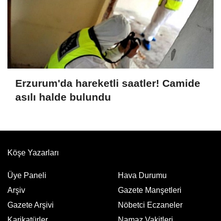
Erzurum'da hareketli saatler! Camide
asılı halde bulundu
Köşe Yazarları
Üye Paneli
Hava Durumu
Arşiv
Gazete Manşetleri
Gazete Arşivi
Nöbetci Eczaneler
Karikatürler
Namaz Vakitleri