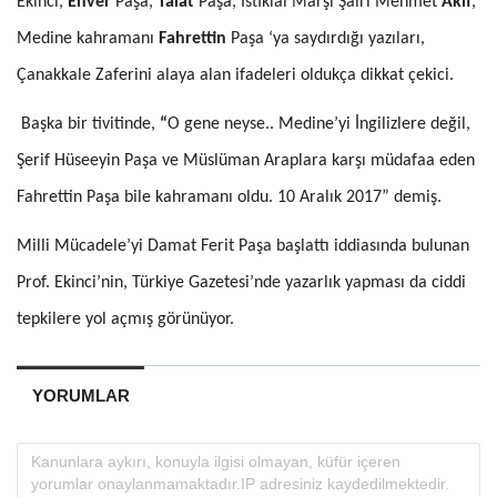
Ekinci,
Enver
Paşa,
Talat
Paşa, İstiklal Marşı Şairi Mehmet
Akif
,
Medine kahramanı
Fahrettin
Paşa ‘ya saydırdığı yazıları,
Çanakkale Zaferini alaya alan ifadeleri oldukça dikkat çekici.
Başka bir tivitinde,
“
O gene neyse.. Medine’yi İngilizlere değil,
Şerif Hüseeyin Paşa ve Müslüman Araplara karşı müdafaa eden
Fahrettin Paşa bile kahramanı oldu. 10 Aralık 2017” demiş.
Milli Mücadele’yi Damat Ferit Paşa başlattı iddiasında bulunan
Prof. Ekinci’nin, Türkiye Gazetesi’nde yazarlık yapması da ciddi
tepkilere yol açmış görünüyor.
YORUMLAR