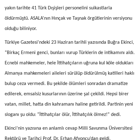
yakın tarihte 41 Türk Dışişleri personelini suikastlarla
öldürmüştü. ASALA’nın Hınçak ve Taşnak örgütlerinin versiyonu
olduğu biliniyor.
Türkiye Gazetesi’ndeki 23 Haziran tarihli yazısında Buğra Ekinci,
“Birkaç Ermeni genci, bunları vurup Türklerin de intikamını aldı.
Ecnebi mahkemeler, hele İttihatçıların uğruna kul köle oldukları
Almanya mahkemeleri aileleri sürülüp öldürülmüş katilleri haklı
bulup ceza vermedi. Bu şekilde ölümleri sonradan dramatize
edilerek, emsalsiz kusurlarının üzerine şal çekildi. Hepsi birer
vatan, millet, hatta din kahramanı haline getirildi. Partinin yeni
sloganı şu oldu: “İttihatçılar ölür, İttihatçılık ölmez!” dedi.
Ekinci’nin yazısına en anlamlı cevap Milli Savunma Üniversitesi
Rektörü ve Tarihçi Prof. Dr. Erhan Afyoncu’dan geldi.