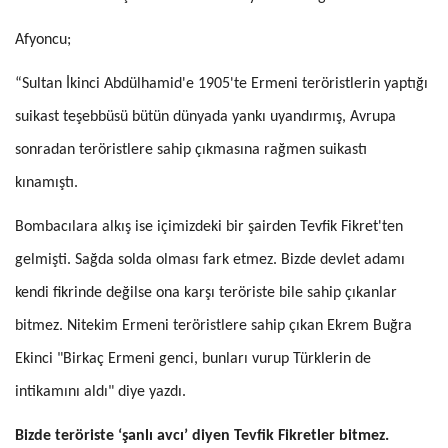
Afyoncu;
“Sultan İkinci Abdülhamid'e 1905'te Ermeni teröristlerin yaptığı
suikast teşebbüsü bütün dünyada yankı uyandırmış, Avrupa
sonradan teröristlere sahip çıkmasına rağmen suikastı
kınamıştı.
Bombacılara alkış ise içimizdeki bir şairden Tevfik Fikret'ten
gelmişti. Sağda solda olması fark etmez. Bizde devlet adamı
kendi fikrinde değilse ona karşı teröriste bile sahip çıkanlar
bitmez. Nitekim Ermeni teröristlere sahip çıkan Ekrem Buğra
Ekinci "Birkaç Ermeni genci, bunları vurup Türklerin de
intikamını aldı" diye yazdı.
Bizde teröriste ‘şanlı avcı’ diyen Tevfik Fikretler bitmez.