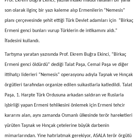
Prof. Ekrem Buğra Ekinci, yazılarındaki maddi hataları bir yana
son olarak ilginç bir yazı kaleme alıp Ermenilerin “Nemesis”
planı çerçevesinde şehit ettiği Türk Devlet adamları için “Birkaç
Ermeni genci bunları vurup Türklerin de intikamını aldı.”
İfadesini kullandı.
Tartışma yaratan yazısında Prof. Ekrem Buğra Ekinci, “Birkaç
Ermeni genci öldürdü” dediği Talat Paşa, Cemal Paşa ve diğer
ittihatçı liderleri “Nemesis” operasyonu adıyla Taşnak ve Hınçak
örgütleri tarafından organize edilen suikastlarla katledildi. Talat
Paşa, 1. Harpte Türk Ordusuna arkadan saldıran ve Ruslarla
işbirliği yapan Ermeni tehlikesini önlemek için Ermeni tehcir
kararını alan, aynı zamanda Osmanlı ülkesinde terör hareketleri
yürüten Taşnak ve Hınçak çetelerine büyük darbenin
mimarlarından. Yine hatırlatmak gerekiyor, ASALA terör örgütü