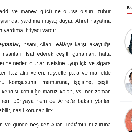
K
addi ve manevi gücü ne olursa olsun, zuhur
şısında, yardıma ihtiyaç duyar. Ahret hayatına
 yardıma ihtiyacı vardır.
Taner Özdemir
AHMET FAZIL PAŞA
eytanlar,
insanı, Allah Teâlâ’ya karşı lakaytlığa
 insanları ifsat ederek çeşitli günahları, hatta
erine neden olurlar. Nefsine uyup içki ve sigara
rken faiz alıp veren, rüşvetle para ve mal elde
nu komşusuna, memuruna, işçisine, çeşitli
 kendisi kötülüğe maruz kalan, vs. her zaman
 hem dünyaya hem de Ahret’e bakan yönleri
bilir, nasıl korunabilir?
an ve günde beş kez Allah Teâlâ’nın huzuruna