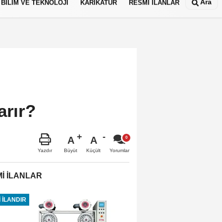
Ara
BİLİM VE TEKNOLOJİ
KARİKATÜR
RESMİ İLANLAR
arır?
A
A
Büyüt
Küçült
Yazdır
Yorumlar
İ İLANLAR
 İLANDIR