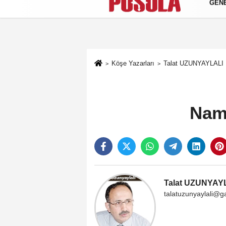
GEN
Künye
İletişim
Gizlilik Politikası
Köşe Yazarları
Talat UZUNYAYLALI
Nama
Talat UZUNYAY
talatuzunyaylali@g