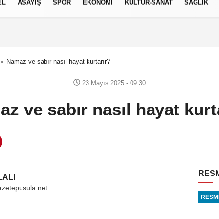
EL
ASAYİŞ
SPOR
EKONOMİ
KÜLTÜR-SANAT
SAĞLIK
8 AĞUSTOS 2026, CUMARTESI
Namaz ve sabır nasıl hayat kurtarır?
23 Mayıs 2025 - 09:30
z ve sabır nasıl hayat kurt
RESM
LALI
azetepusula.net
RESMİ