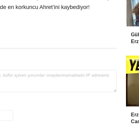
de en korkuncu Ahret’ini kaybediyor!
Gül
Erz
Erz
Cam