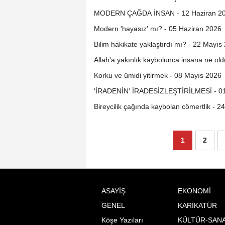
MODERN ÇAĞDA İNSAN - 12 Haziran 2
Modern 'hayasız' mı? - 05 Haziran 2026
Bilim hakikate yaklaştırdı mı? - 22 Mayıs
Allah'a yakınlık kaybolunca insana ne ol
Korku ve ümidi yitirmek - 08 Mayıs 2026
'İRADENİN' İRADESİZLEŞTİRİLMESİ - 0
Bireycilik çağında kaybolan cömertlik - 2
1
2
ASAYİŞ
EKONOMİ
GENEL
KARİKATÜR
Köşe Yazıları
KÜLTÜR-SAN