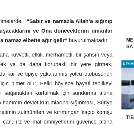
rimelerde,
“Sabır ve namazla Allah’a sığınıp
vuşacaklarını ve Ona döneceklerini umanlar
 namaz elbette ağır gelir”
buyurulmaktadır.
ME
SA
aha kuvvetli, etkili, merhametli, bir şahsın veya
mek ya da daha korunaklı bir yere girmek,
RESMİ
nda kar ve tipiye yakalanmış yolcu otobüsünün
için nimet olur. Belki böylece hayati tehlikeyi
ran sağanaktan kurtulmak için sundurma altına
 hanımın devlet kurumlarına sığınması, Suriye
önetimin zulmünden ve kırımından kaçıp komşu
TI
 can, ırz ve mal emniyetlerini güvence altına