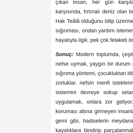
çıkan insan, her gün karşıla
karşısında, fırtınalı deniz olan
Hak Teâlâ olduğunu bilip üzerine
sığınması, ondan yardım istemes
hayatıyla ilgili, pek çok felaketi ö
Sonuç:
Modern toplumda, çeşitl
nefse uymak, yaygın bir durum o
sığınma yöntemi, çocukluktan itib
zorluklar, nefsin menfi istekl
sistemini devreye sokup sel
uygulamak, onlara zor geliyor
koruması altına girmeyen insanlar
gemi gibi, hadiselerin meydana
kayalıklara bindirip parçalanm