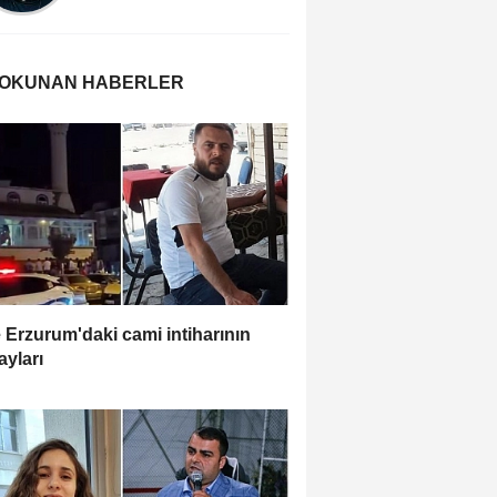
 OKUNAN HABERLER
e Erzurum'daki cami intiharının
ayları