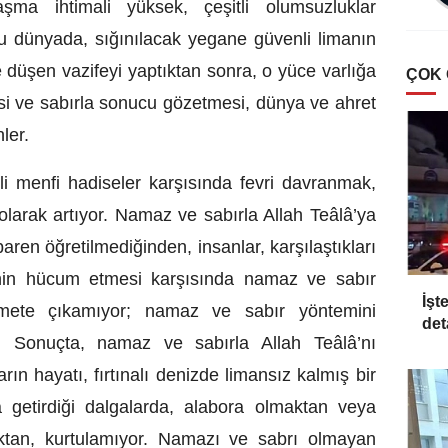
şma ihtimali yüksek, çeşitli olumsuzluklar
 bu dünyada, sığınılacak yegane güvenli limanın
 düşen vazifeyi yaptıktan sonra, o yüce varlığa
ÇOK
i ve sabırla sonucu gözetmesi, dünya ve ahret
nler.
i menfi hadiseler karşısında fevri davranmak,
larak artıyor. Namaz ve sabırla Allah Teâlâ’ya
aren öğretilmediğinden, insanlar, karşılaştıkları
erinin hücum etmesi karşısında namaz ve sabır
İşt
amete çıkamıyor; namaz ve sabır yöntemini
det
. Sonuçta, namaz ve sabırla Allah Teâlâ’nı
ın hayatı, fırtınalı denizde limansız kalmış bir
 getirdiği dalgalarda, alabora olmaktan veya
aktan, kurtulamıyor. Namazı ve sabrı olmayan