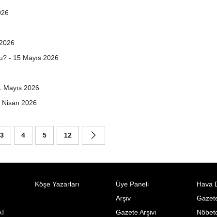
026
 2026
du? - 15 Mayıs 2026
1 Mayıs 2026
4 Nisan 2026
3
4
5
12
Köşe Yazarları
Üye Paneli
Hava 
Arşiv
Gazete
AT
Gazete Arşivi
Nöbetc