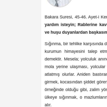
Bakara Suresi, 45-46. Ayet-i Ke
yardım isteyin; Rablerine ka
ve huşu duyanlardan başkasına
Sığınma, bir tehlike karşısında d
kurumun himayesini talep et
demektir. Mesela; yolculuk anı
mola yerine ulaşması, yolcular 
atlatmış olurlar. Aniden bastı
girmek, kocasından şiddet gören
örneğinde olduğu gibi, zalim y
ülkeye sığınmak, o mazlumların
alır.