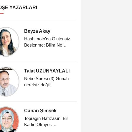
ÖŞE YAZARLARI
Beyza Akay
Erdal Gü
Hashimoto'da Glutensiz
(ESKİ S
Beslenme: Bilim Ne
SALONU
Söylüyor?
Talat UZUNYAYLALI
Dr. Meh
Nebe Suresi (3) Günah
Dindarlık
ücretsiz değil!
Sahih Din
Üzerine
Canan Şimşek
İrfan Gü
Toprağın Hafızasını Bir
Dünya Se
Kadın Okuyor:
Doç.Dr.Rabia Akarsu