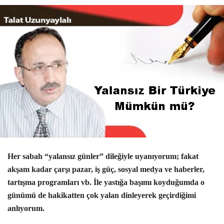
H
er sabah
“
yalans
ı
z g
ü
nler
”
dile
ğ
iyle uyan
ı
yoru
m
; fakat
ak
ş
am
kadar çarşı pazar, iş güç, sosyal medya ve haberler,
tartışma programları vb. İle yastığa başımı koyduğumda o
günümü de hakikatten çok yalan dinleyerek geçirdiğimi
anlıyorum.