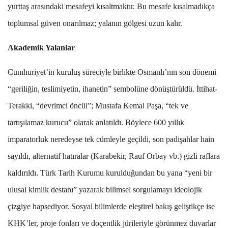
yurtta
ş
aras
ı
ndaki mesafeyi k
ı
saltmakt
ı
r. Bu mesafe k
ı
salmad
ı
kça
toplumsal g
ü
ven onar
ı
lmaz; yalan
ı
n gölgesi uzun kal
ı
r.
Akademi
k Yalanlar
Cumhuriyet
’
in kurulu
ş
s
ü
reciyle birlikte Osmanl
ı’
n
ı
n son dönemi
“
gerili
ğ
in, teslimiyetin, ihanetin
”
sembol
ü
ne dön
üş
t
ü
r
ü
ld
ü
.
İ
ttihat-
Terakki,
“
devrimci önc
ü
l
”
; Mustafa Kemal Pa
ş
a,
“
tek ve
tart
ışı
lamaz kurucu
”
olarak anlat
ı
ld
ı
. Böylece 600 y
ı
ll
ı
k
imparatorluk neredeyse tek c
ü
mleyle geçildi, son padi
ş
ahlar hain
say
ı
ld
ı
, alternatif hat
ı
ralar (Karabekir, Rauf Orbay vb.) gizli raflara
kald
ı
r
ı
ld
ı
. T
ü
rk Tarih Kurumu kuruldu
ğ
undan bu yana
“
yeni bir
ulusal kimlik destan
ı”
yazarak bilimsel sorgulamay
ı
ideolojik
çizgiye hapsediyor. Sosyal bilimlerde ele
ş
tirel bak
ış
geli
ş
tikçe ise
KHK
’
ler, proje fonlar
ı
ve doçentlik j
ü
rileriyle gör
ü
nmez duvarlar