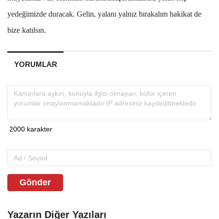
yede
ğ
imizde duracak. Gelin, yalan
ı
yaln
ı
z b
ı
rakal
ı
m
hakikat de
bize kat
ı
ls
ı
n.
YORUMLAR
Gönder
Yazarın Diğer Yazıları