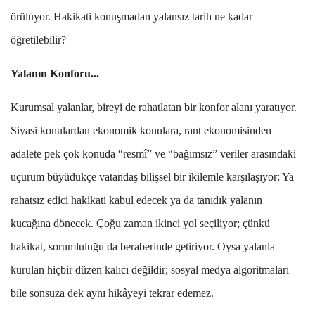
ör
ü
l
ü
yor. Hakikati konu
ş
madan
yalansız
tarih ne kadar
ö
ğ
retilebilir?
Yalan
ı
n Konforu
...
Kurumsal yalanlar, bireyi de rahatlatan bir konfor alan
ı
yarat
ı
yor.
Siyasi konulardan ekonomik konulara, rant ekonomisinden
adalete
pek çok konuda
“
resmî
”
ve
“
ba
ğı
ms
ı
z
”
veriler aras
ı
ndaki
uçurum b
ü
y
ü
d
ü
kçe vatanda
ş
bili
ş
sel bir ikilemle kar
şı
la
şı
yor: Ya
rahats
ı
z edici hakikati kabul edecek ya da tan
ı
d
ı
k yalan
ı
n
kuca
ğı
na dönecek. Ço
ğ
u zaman ikinci yol seçiliyor; ç
ü
nk
ü
hakikat, sorumlulu
ğ
u da beraberinde getiriyor. Oysa yalanla
kurulan hiçbir d
ü
zen kal
ı
c
ı
de
ğ
ildir; sosyal medya algoritmalar
ı
bile sonsuza dek ayn
ı
hikâyeyi tekrar edemez.