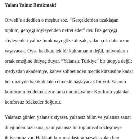
Yalan
ı
Yaln
ı
z B
ı
rakmak
!
Orwell
’
e atfedilen o me
ş
hur söz,
“
Gerçeklerden uzakla
ş
an
toplum, gerçe
ğ
i söyleyenden nefret eder
”
der. Biz gerçe
ğ
i
söyleyenleri yaln
ı
z b
ı
rakmay
ı
göze al
ı
rsak, yalan çok daha uzun
ya
ş
ayacak. Oysa hakikat, tek bir kahraman
ı
n de
ğ
il, milyonlar
ı
n
ortak eme
ğ
ine ihtiyaç duyar.
“
Yalans
ı
z T
ü
rkiye
”
bir
ü
topya de
ğ
il;
medyadan akademiye, kahve sohbetinden meclis k
ü
rs
ü
s
ü
ne kadar
her d
ü
zeyde hakikati talep etmekle ba
ş
layacak bir yol. Yalan
ı
n
konforunu reddetmek zor; ama unutmayal
ı
m: Konforlu yalanlar,
konforsuz felaketler do
ğ
urur.
Yalans
ı
z g
ü
nler, yalans
ı
z siyaset, yalans
ı
z bilim ve yalans
ı
z sanat
dile
ğ
inden fazlas
ı
na, yani yalans
ı
z bir toplumsal sözle
ş
meye
ihtiyac
ı
m
ı
z var. Hakikati kurumsalla
ş
t
ı
ramazsak, yalan hep