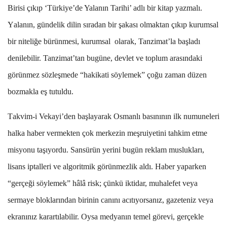
Birisi çıkıp ‘Türkiye’de Yalanın Tarihi’ adlı bir kitap yazmalı.
Y
alan
ın
, g
ü
ndelik dilin s
ı
radan bir
ş
akas
ı
olmaktan ç
ı
k
ı
p kurumsal
bir niteli
ğ
e b
ü
r
ü
n
mesi, kurumsal olarak, Tanzimat’la başladı
denilebilir.
Tanzimat
’
tan bug
ü
ne, devlet ve toplum aras
ı
ndaki
gör
ü
nmez sözle
ş
mede
“
hakikati söylemek
”
ço
ğ
u zaman d
ü
zen
bozmakla e
ş
tutuldu.
T
akvim-i Vekayi
’
den ba
ş
layarak Osmanl
ı
bas
ı
n
ı
n
ı
n ilk numuneleri
halka haber vermekten çok merkezin me
ş
ruiyetini tahkim etme
misyonu ta
şı
yordu. Sans
ü
r
ü
n yerini bug
ü
n reklam musluklar
ı
,
lisans iptalleri ve algoritmik gör
ü
nmezlik ald
ı
. Haber yaparken
“
gerçe
ğ
i söylemek
”
hâlâ risk; ç
ü
nk
ü
iktidar, muhalefet veya
sermaye bloklar
ı
ndan birinin can
ı
n
ı
ac
ı
t
ı
yorsan
ı
z,
gazeteniz veya
ekran
ı
n
ı
z karart
ı
labilir. Oysa medyan
ı
n temel görevi, gerçekle