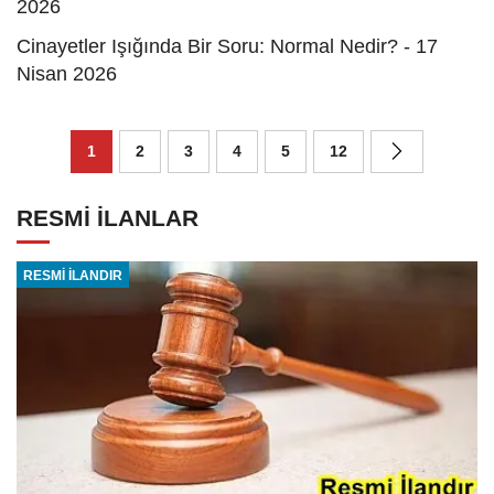
2026
Cinayetler Işığında Bir Soru: Normal Nedir? - 17
Nisan 2026
1
2
3
4
5
12
RESMİ İLANLAR
RESMİ İLANDIR